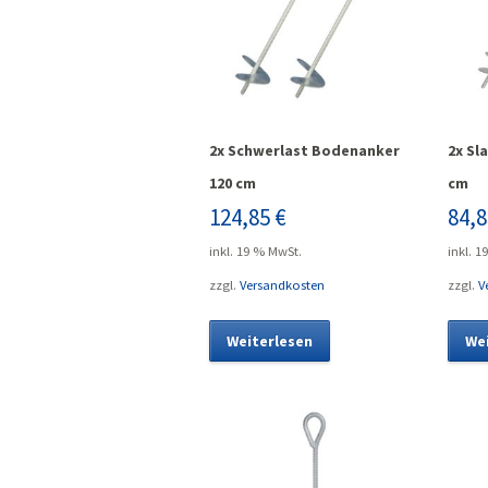
2x Schwerlast Bodenanker
2x Sl
120 cm
cm
124,85
€
84,
inkl. 19 % MwSt.
inkl. 1
zzgl.
Versandkosten
zzgl.
V
Weiterlesen
We