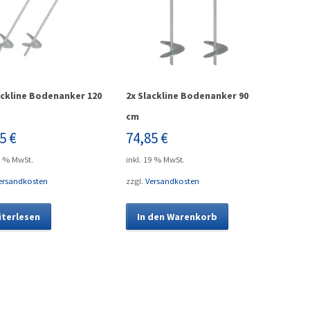
ackline Bodenanker 120
2x Slackline Bodenanker 90
cm
85
€
74,85
€
9 % MwSt.
inkl. 19 % MwSt.
ersandkosten
zzgl.
Versandkosten
iterlesen
In den Warenkorb